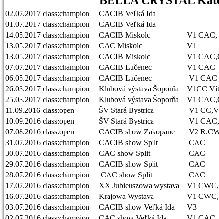
BELLA CRYSTAL Kate´
02.07.2017
class:champion
CACIB Veľká Ida
01.07.2017
class:champion
CACIB Veľká Ida
14.05.2017
class:champion
CACIB Miskolc
V1 CAC,
13.05.2017
class:champion
CAC Miskolc
V1
13.05.2017
class:champion
CACIB Miskolc
V1 CAC,
07.07.2017
class:champion
CACIB Lučenec
V1 CAC
06.05.2017
class:champion
CACIB Lučenec
V1 CAC
26.03.2017
class:champion
Klubová výstava Šoporňa
V1CC Ví
25.03.2017
class:champion
Klubová výstava Šoporňa
V1 CAC,
11.09.2016
class:open
ŠV Stará Bystrica
V1 CC,V
10.09.2016
class:open
ŠV Stará Bystrica
V1 CAC,
07.08.2016
class:open
CACIB show Zakopane
V2 R.CW
31.07.2016
class:champion
CACIB show Spilt
CA
30.07.2016
class:champion
CAC show Split
CAC
29.07.2016
class:champion
CACIB show Split
CAC
28.07.2016
class:champion
CAC show Split
CAC
17.07.2016
class:champion
XX Jubieuszowa wystava
V1 CWC,
16.07.2016
class:champion
Krajowa Wystava
V1 CWC,
03.07.2016
class:champion
CACIB show Veľká Ida
V3
02.07.2016
class:champion
CAC show Veľká Ida
V1 CAC