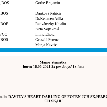
C,BOS
Gorbe Brnjamin
,BOS
Danková Patrícia
Dr.Kelemen Atilla
,BOB
Radvánszky Katalin
Iveta Vojteková
,VCC
Ingrid Ehold
,BOS
Groschl Ferenc
Marija Kavcic
Máme šteniatka
born: 16.06-2021 2x pes /boys/ 1x fena
male: DAVITA´S HEART DARLING OF FOTEN JCH SK,HU,B
CH SK,HU