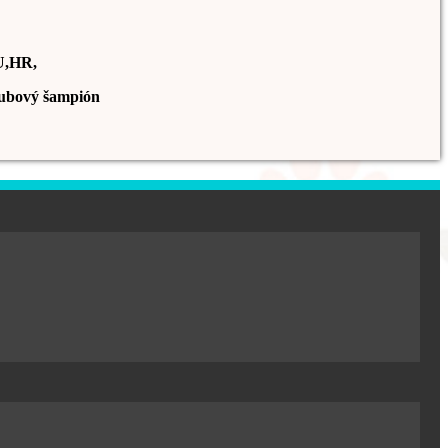
U,HR,
ubový šampión