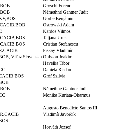
,BOB
Groschl Ferenc
 BOB
Némethné Gantner Judit
KV,BOS
Gorbe Benjámin
,CACIB,BOB
Ostrowski Adam
C
Kardos Vilmos
,CACIB,BOS
Tatjana Urek
,CACIB,BOS
Cristian Stefanescu
R.CACIB
Piskay Vladimír
OB, Víťaz Slovenska
Ohlsson Joakim
Havelka Tibor
CC
Daniela Risdan
CACIB,BOS
Gróf Szilvia
,BOB
 BOB
Némethné Gantner Judit
CC
Monika Kuriata-Okarmus
Augusto Benedicto Santos III
 R.CACIB
Vladimír Javorčík
BOS
Horváth Jozsef