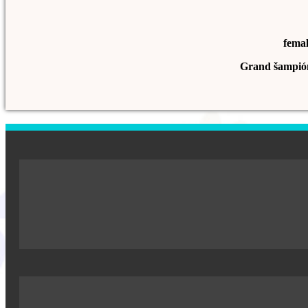
fema
Grand šampió