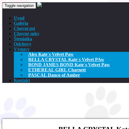
Toggle navigation
Úvod
Galéria
Chovní psi
Chovné suky
Šteniatka
Odchovy
Výstavy
Alex Kate´s Velvet Paw
BELLA CRYSTAL Kate´s Velvet PAw
BOND JAMES BOND Kate´s Velvet Paw
ETHEREAL GIRL Charnett
PASCAL Danco of Amber
Kontakt