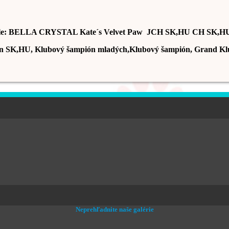
le: BELLA CRYSTAL Kate´s Velvet Paw JCH SK,HU CH SK,H
n SK,HU, Klubový šampión mladých,Klubový šampión, Grand Kl
Neprehľadnite naše galérie