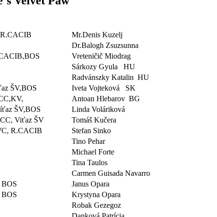
s Velvet Paw
 R.CACIB
Mr.Denis Kuzelj
Dr.Balogh Zsuzsunna
CACIB,BOS
Vreteničič Miodrag
Sárkozy Gyula HU
Radvánszky Katalin HU
ťaz ŠV,BOS
Iveta Vojteková SK
CC,KV,
Antoan Hlebarov BG
íťaz ŠV,BOS
Linda Voláriková
CC, Viťaz ŠV
Tomáš Kučera
C, R.CACIB
Stefan Sinko
C
Tino Pehar
Michael Forte
Tina Taulos
Carmen Guisada Navarro
 BOS
Janus Opara
 BOS
Krystyna Opara
Robak Gezegoz
Danková Patrícia