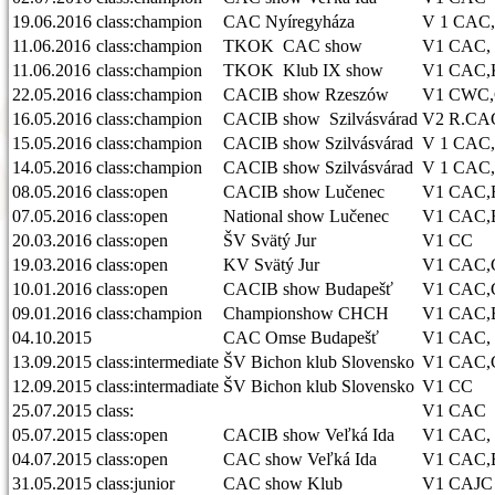
19.06.2016
class:champion
CAC Nyíregyháza
V 1 CAC
11.06.2016
class:champion
TKOK CAC show
V1 CAC,
11.06.2016
class:champion
TKOK Klub IX show
V1 CAC,
22.05.2016
class:champion
CACIB show Rzeszów
V1 CWC
16.05.2016
class:champion
CACIB show Szilvásvárad
V2 R.CA
15.05.2016
class:champion
CACIB show Szilvásvárad
V 1 CAC
14.05.2016
class:champion
CACIB show Szilvásvárad
V 1 CAC
08.05.2016
class:open
CACIB show Lučenec
V1 CAC,
07.05.2016
class:open
National show Lučenec
V1 CAC,B
20.03.2016
class:open
ŠV Svätý Jur
V1 CC
19.03.2016
class:open
KV Svätý Jur
V1 CAC,
10.01.2016
class:open
CACIB show Budapešť
V1 CAC,
09.01.2016
class:champion
Championshow CHCH
V1 CAC
04.10.2015
CAC Omse Budapešť
V1 CAC,
13.09.2015
class:intermediate
ŠV Bichon klub Slovensko
V1 CAC,
12.09.2015
class:intermadiate
ŠV Bichon klub Slovensko
V1 CC
25.07.2015
class:
V1 CAC
05.07.2015
class:open
CACIB show Veľká Ida
V1 CAC,
04.07.2015
class:open
CAC show Veľká Ida
V1 CAC,
31.05.2015
class:junior
CAC show Klub
V1 CAJC