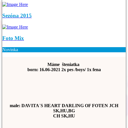
Sezóna 2015
Foto Mix
Novinka
Máme šteniatka
born: 16.06-2021 2x pes /boys/ 1x fena
male: DAVITA´S HEART DARLING OF FOTEN JCH
SK,HU,BG
CH SK,HU