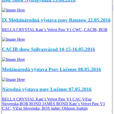
IX Medzinárodná výstava psov Rzeszow 22.05.2016
BELLA CRYSTAL Kate´s Velvet Paw V1 CWC, CACIB, BOB
CACIB show Szilvasvárad 14-15-16.05.2016
Medzinárodá výstava Psov Lučenec 08.05.2016
Národná výstava psov Lučenec 07.05.2016
BELLA CRYSTAL Kate´s Velvet Paw V1 CAC,Víťaz
Slovenska,BOB BOND JAMES BOND Kate´s Vetvet Paw V1
CAC, Víťaz Slovenska, BOS judge: Ohlsson Joakim