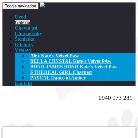
Toggle navigation
Úvod
Galéria
Chovní psi
Chovné suky
Šteniatka
Odchovy
Výstavy
Alex Kate´s Velvet Paw
BELLA CRYSTAL Kate´s Velvet PAw
BOND JAMES BOND Kate´s Velvet Paw
ETHEREAL GIRL Charnett
PASCAL Danco of Amber
Kontakt
0940 973 281