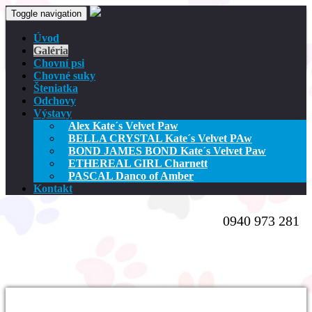
Toggle navigation
Úvod
Galéria
Chovní psi
Chovné suky
Šteniatka
Odchovy
Výstavy
Alex Kate´s Velvet Paw
BELLA CRYSTAL Kate´s Velvet PAw
BOND JAMES BOND Kate´s Velvet Paw
ETHEREAL GIRL Charnett
PASCAL Danco of Amber
Kontakt
0940 973 281