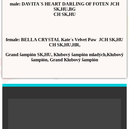
male: DAVITA´S HEART DARLING OF FOTEN JCH
SK,HU,BG
CH SK,HU
female: BELLA CRYSTAL Kate´s Velvet Paw JCH SK,HU
CH SK,HU,HR,
Grand šampión SK,HU, Klubový šampión mladých,Klubový
šampión, Grand Klubový šampión