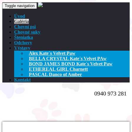
Toggle navigation
Úvod
Galéria
Chovní psi
Chovné suky
Šteniatka
Odchovy
Výstavy
Alex Kate´s Velvet Paw
BELLA CRYSTAL Kate´s Velvet PAw
BOND JAMES BOND Kate´s Velvet Paw
ETHEREAL GIRL Charnett
PASCAL Danco of Amber
Kontakt
0940 973 281