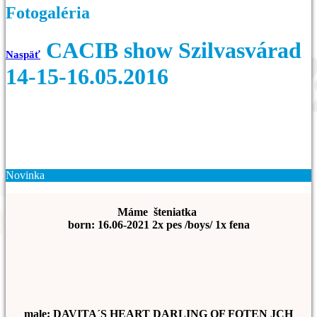
Fotogaléria
CACIB show Szilvasvárad
Naspäť
14-15-16.05.2016
Novinka
Máme šteniatka
born: 16.06-2021 2x pes /boys/ 1x fena
male: DAVITA´S HEART DARLING OF FOTEN JCH