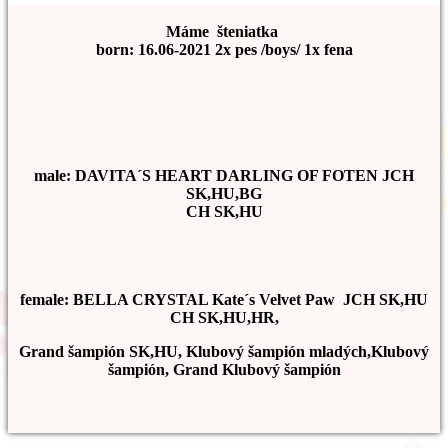
Máme šteniatka
born: 16.06-2021 2x pes /boys/ 1x fena
male: DAVITA´S HEART DARLING OF FOTEN JCH
SK,HU,BG
CH SK,HU
female: BELLA CRYSTAL Kate´s Velvet Paw JCH SK,HU
CH SK,HU,HR,
Grand šampión SK,HU, Klubový šampión mladých,Klubový
šampión, Grand Klubový šampión