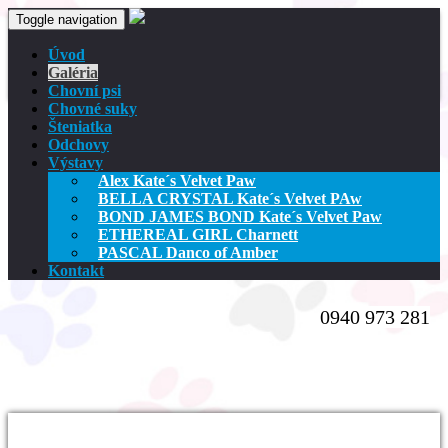
Toggle navigation
Úvod
Galéria
Chovní psi
Chovné suky
Šteniatka
Odchovy
Výstavy
Alex Kate´s Velvet Paw
BELLA CRYSTAL Kate´s Velvet PAw
BOND JAMES BOND Kate´s Velvet Paw
ETHEREAL GIRL Charnett
PASCAL Danco of Amber
Kontakt
0940 973 281